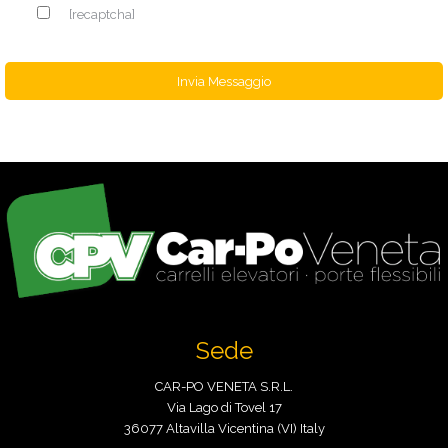
[recaptcha]
Sede
CAR-PO VENETA S.R.L.
Via Lago di Tovel 17
36077 Altavilla Vicentina (VI) Italy