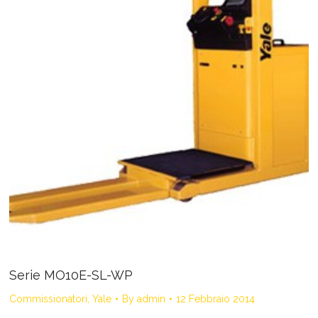
Serie MO10E-SL-WP
Commissionatori
,
Yale
By
admin
12 Febbraio 2014