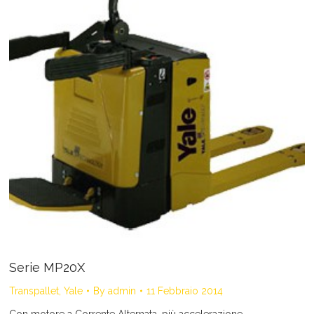
Serie MP20X
Transpallet
,
Yale
By
admin
11 Febbraio 2014