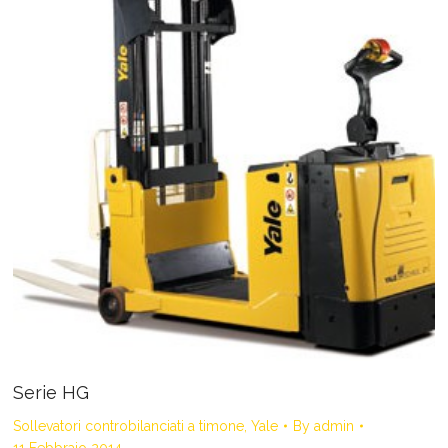
Serie HG
Sollevatori controbilanciati a timone
,
Yale
By
admin