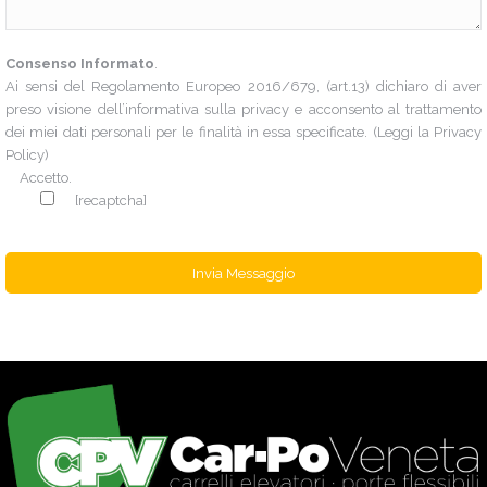
Consenso Informato
.
Ai sensi del Regolamento Europeo 2016/679, (art.13) dichiaro di aver
preso visione dell’informativa sulla privacy e acconsento al trattamento
dei miei dati personali per le finalità in essa specificate. (Leggi la
Privacy
Policy
)
Accetto.
[recaptcha]