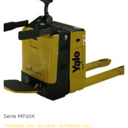
Serie MP20X
Transpallet
,
Yale
By
admin
11 Febbraio 2014