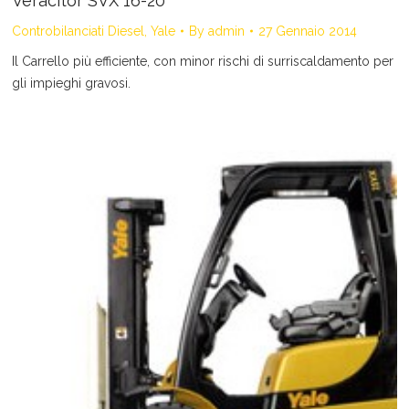
Veracitor SVX 16-20
Controbilanciati Diesel
,
Yale
By
admin
27 Gennaio 2014
Il Carrello più efficiente, con minor rischi di surriscaldamento per
gli impieghi gravosi.