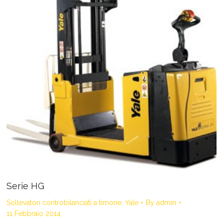
Serie HG
Sollevatori controbilanciati a timone
,
Yale
By
admin
11 Febbraio 2014