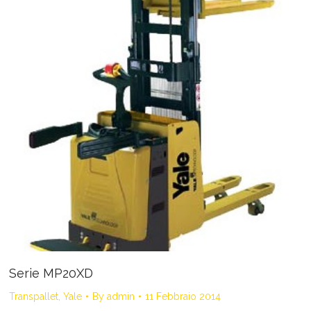
Serie MP20XD
Transpallet
,
Yale
By
admin
11 Febbraio 2014