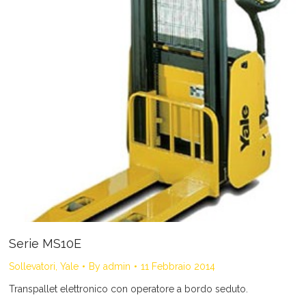
Serie MS10E
Sollevatori
,
Yale
By
admin
11 Febbraio 2014
Transpallet elettronico con operatore a bordo seduto.