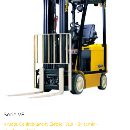
Serie VF
4 ruote
,
Controbilanciati Elettrici
,
Yale
By
admin