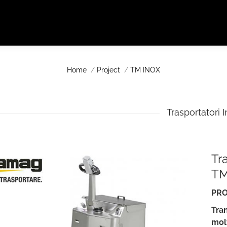
Home
Project
TM INOX
You are here:
Trasportatori 
Tr
TM
PRO
Tra
mol