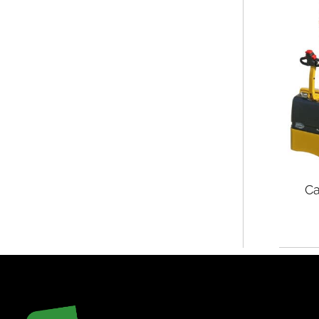
PHE INOX
Ca