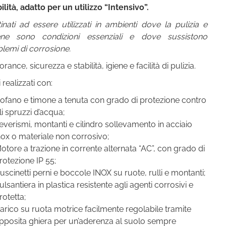
bilità, adatto per un utilizzo “Intensivo”.
inati ad essere utilizzati in ambienti dove la pulizia e
giene sono condizioni essenziali e dove sussistono
lemi di corrosione.
orance, sicurezza e stabilità, igiene e facilità di pulizia.
i realizzati con:
ofano e timone a tenuta con grado di protezione contro
li spruzzi d’acqua;
everismi, montanti e cilindro sollevamento in acciaio
nox o materiale non corrosivo;
otore a trazione in corrente alternata “AC”, con grado di
rotezione IP 55;
uscinetti perni e boccole INOX su ruote, rulli e montanti;
ulsantiera in plastica resistente agli agenti corrosivi e
rotetta;
arico su ruota motrice facilmente regolabile tramite
pposita ghiera per un’aderenza al suolo sempre