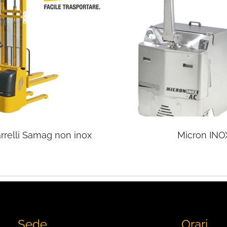
rrelli Samag non inox
Micron INO
Sede
Orari