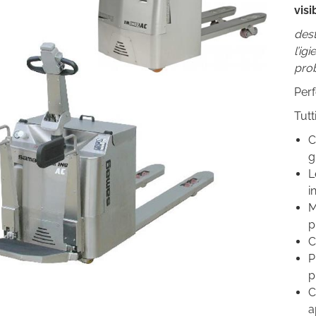
visi
dest
l’i
prob
Perf
Tutt
C
g
L
i
M
p
C
P
p
C
a