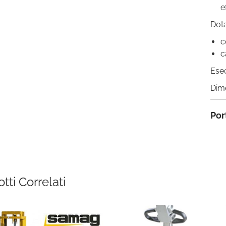
e
Dota
c
c
Esec
Dime
Por
tti Correlati