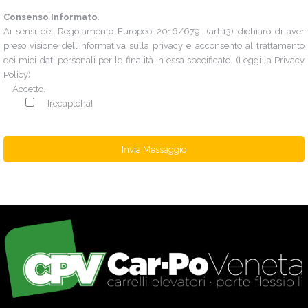
Consenso Informato
.
Ai sensi del Regolamento Europeo 2016/679, (art.13) dichiaro di aver
preso visione dell’informativa sulla privacy e acconsento al trattamento
dei miei dati personali per le finalità in essa specificate. (Leggi la
Privacy
Policy
)
Accetto.
[recaptcha]