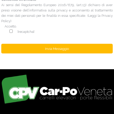
Ai sensi del Regolamento Europeo 2016/679, (art.13) dichiaro di aver
preso visione dell’informativa sulla privacy e acconsento al trattamento
dei miei dati personali per le finalità in essa specificate. (Leggi la
Privacy
Policy
)
Accetto.
[recaptcha]