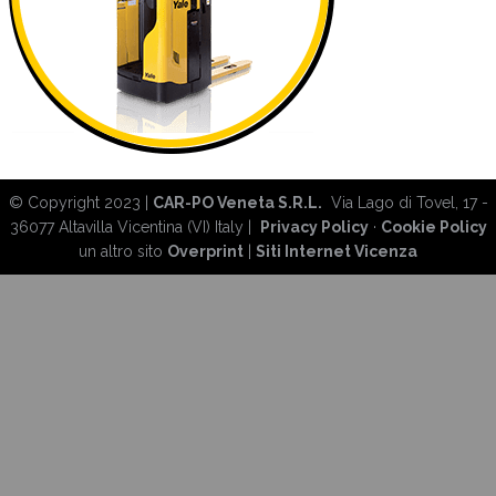
© Copyright 2023 |
CAR-PO Veneta S.R.L.
Via Lago di Tovel, 17 -
36077 Altavilla Vicentina (VI) Italy |
Privacy Policy
·
Cookie Policy
un altro sito
Overprint
|
Siti Internet Vicenza