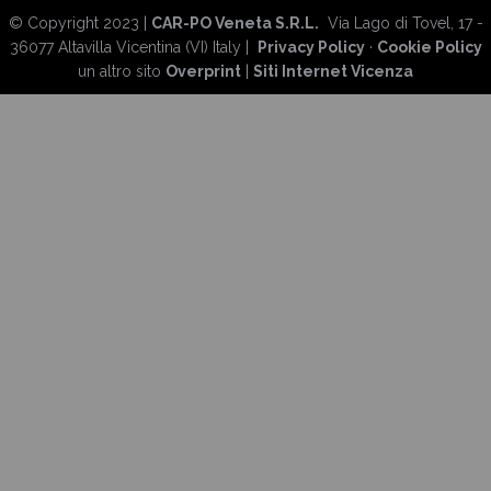
© Copyright 2023 |
CAR-PO Veneta S.R.L.
Via Lago di Tovel, 17 -
36077 Altavilla Vicentina (VI) Italy |
Privacy Policy
·
Cookie Policy
un altro sito
Overprint
|
Siti Internet Vicenza