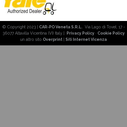
© Copyright 2023 |
CAR-PO Veneta S.R.L.
Via Lago di Tovel, 17 -
36077 Altavilla Vicentina (VI) Italy |
Privacy Policy
·
Cookie Policy
un altro sito
Overprint
|
Siti Internet Vicenza