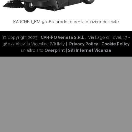
KARCHER_KM-90-60 prodotto per la pulizia industriale
© Copyright 2023 |
CAR-PO Veneta S.R.L.
Via Lago di Tovel, 17 -
36077 Altavilla Vicentina (VI) Italy |
Privacy Policy
·
Cookie Policy
un altro sito
Overprint
|
Siti Internet Vicenza