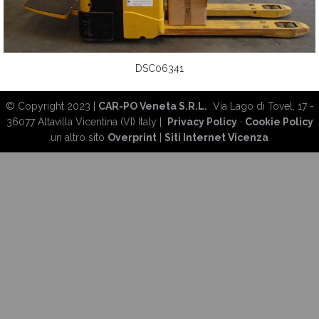
DSC06341
© Copyright 2023 |
CAR-PO Veneta S.R.L.
Via Lago di Tovel, 17 -
36077 Altavilla Vicentina (VI) Italy |
Privacy Policy
·
Cookie Policy
un altro sito
Overprint
|
Siti Internet Vicenza