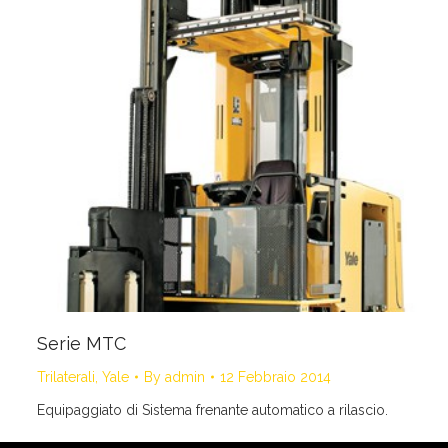
Serie MTC
Trilaterali
,
Yale
By
admin
12 Febbraio 2014
Equipaggiato di Sistema frenante automatico a rilascio.