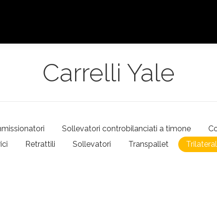
Carrelli Yale
missionatori
Sollevatori controbilanciati a timone
Co
ici
Retrattili
Sollevatori
Transpallet
Trilateral