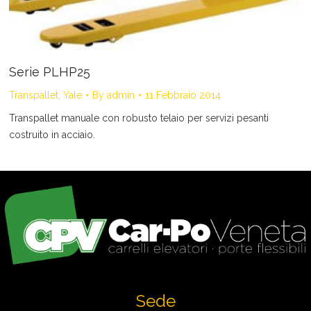
Serie PLHP25
Transpallet
,
Yale
By
admin
11 Febbraio 2014
Transpallet manuale con robusto telaio per servizi pesanti
costruito in acciaio.
Sede