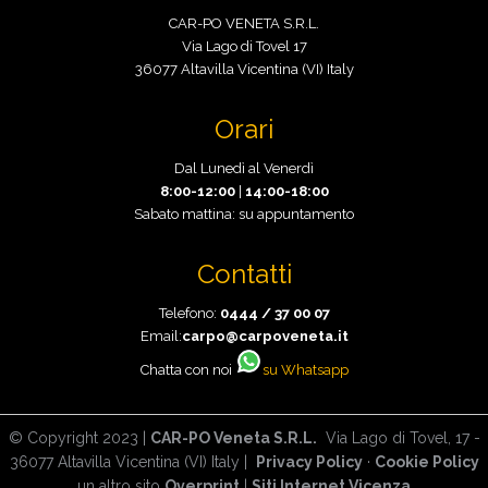
CAR-PO VENETA S.R.L.
Via Lago di Tovel 17
36077 Altavilla Vicentina (VI) Italy
Orari
Dal Lunedì al Venerdì
8:00-12:00
|
14:00-18:00
Sabato mattina: su appuntamento
Contatti
Telefono:
0444 / 37 00 07
Email:
carpo@carpoveneta.it
Chatta con noi
su Whatsapp
© Copyright 2023 |
CAR-PO Veneta S.R.L.
Via Lago di Tovel, 17 -
36077 Altavilla Vicentina (VI) Italy |
Privacy Policy
·
Cookie Policy
un altro sito
Overprint
|
Siti Internet Vicenza