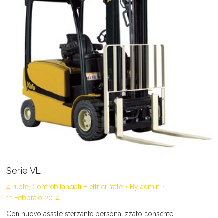
Serie VL
4 ruote
,
Controbilanciati Elettrici
,
Yale
By
admin
11 Febbraio 2014
Con nuovo assale sterzante personalizzato consente