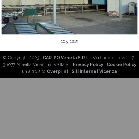
105_1219
© Copyright 2023 |
CAR-PO Veneta S.R.L.
Via Lago di Tovel, 17 -
36077 Altavilla Vicentina (VI) Italy |
Privacy Policy
·
Cookie Policy
un altro sito
Overprint
|
Siti Internet Vicenza